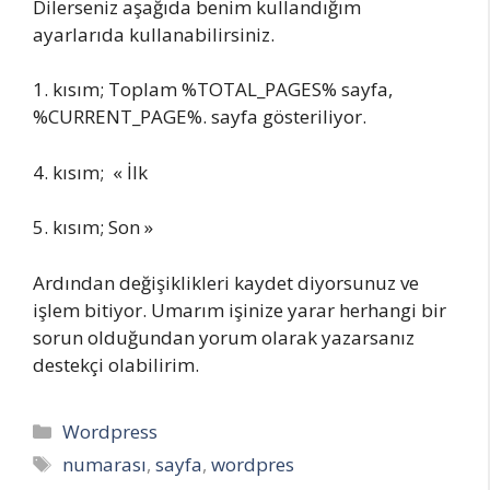
Dilerseniz aşağıda benim kullandığım
ayarlarıda kullanabilirsiniz.
1. kısım; Toplam %TOTAL_PAGES% sayfa,
%CURRENT_PAGE%. sayfa gösteriliyor.
4. kısım; « İlk
5. kısım; Son »
Ardından değişiklikleri kaydet diyorsunuz ve
işlem bitiyor. Umarım işinize yarar herhangi bir
sorun olduğundan yorum olarak yazarsanız
destekçi olabilirim.
Kategoriler
Wordpress
Etiketler
numarası
,
sayfa
,
wordpres