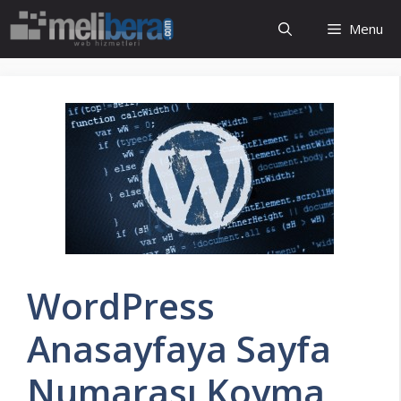
İçeriğe
Menu
atla
WordPress
Anasayfaya Sayfa
Numarası Koyma