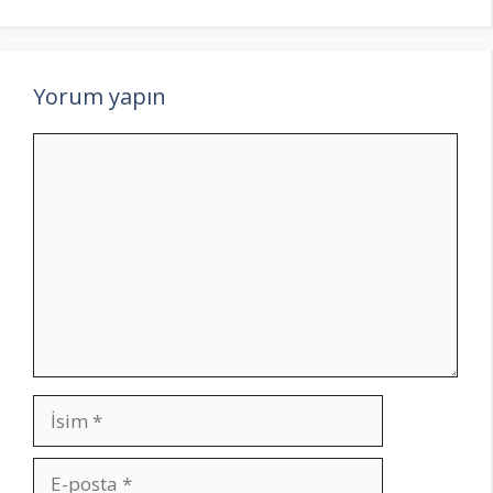
Yorum yapın
Yorum
İsim
E-