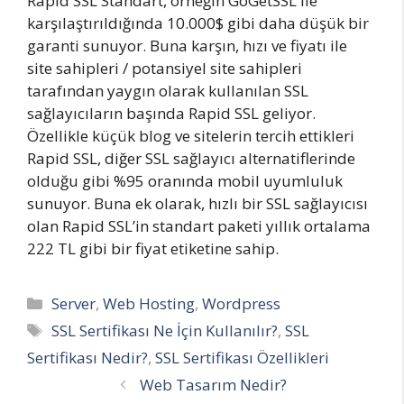
Rapid SSL Standart, örneğin GoGetSSL ile
karşılaştırıldığında 10.000$ gibi daha düşük bir
garanti sunuyor. Buna karşın, hızı ve fiyatı ile
site sahipleri / potansiyel site sahipleri
tarafından yaygın olarak kullanılan SSL
sağlayıcıların başında Rapid SSL geliyor.
Özellikle küçük blog ve sitelerin tercih ettikleri
Rapid SSL, diğer SSL sağlayıcı alternatiflerinde
olduğu gibi %95 oranında mobil uyumluluk
sunuyor. Buna ek olarak, hızlı bir SSL sağlayıcısı
olan Rapid SSL’in standart paketi yıllık ortalama
222 TL gibi bir fiyat etiketine sahip.
Kategoriler
Server
,
Web Hosting
,
Wordpress
Etiketler
SSL Sertifikası Ne İçin Kullanılır?
,
SSL
Sertifikası Nedir?
,
SSL Sertifikası Özellikleri
Web Tasarım Nedir?