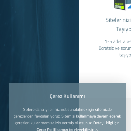
Siteleriniz
Taşıy
1-5 adet arası
ücretsiz ve sorun
taşıyo
Çerez Kullanımı
Sizlere daha iyi bir hizmet sunabilmek için sitemizde
çerezlerden faydalanıyoruz. Sitemizi kullanmaya devam ederek
çerezleri kullanmamıza izin vermiş olursunuz. Detaylı bilgi için
Çerez Politikamızı
inceleyebilirsiniz.