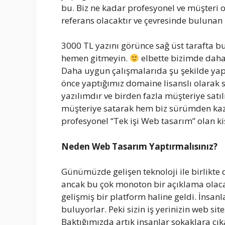
bu. Biz ne kadar profesyonel ve müşteri od
referans olacaktır ve çevresinde bulunan i
3000 TL yazını görünce sağ üst tarafta b
hemen gitmeyin.
elbette bizimde daha
Daha uygun çalışmalarıda şu şekilde ya
önce yaptığımız domaine lisanslı olarak 
yazılımdır ve birden fazla müşteriye satı
müşteriye satarak hem biz sürümden kaz
profesyonel “Tek işi Web tasarım” olan kiş
Neden Web Tasarım Yaptırmalısınız?
Günümüzde gelişen teknoloji ile birlikte d
ancak bu çok monoton bir açıklama olacakt
gelişmiş bir platform haline geldi. İnsanl
buluyorlar. Peki sizin iş yerinizin web sit
Baktığımızda artık insanlar sokaklara çıka