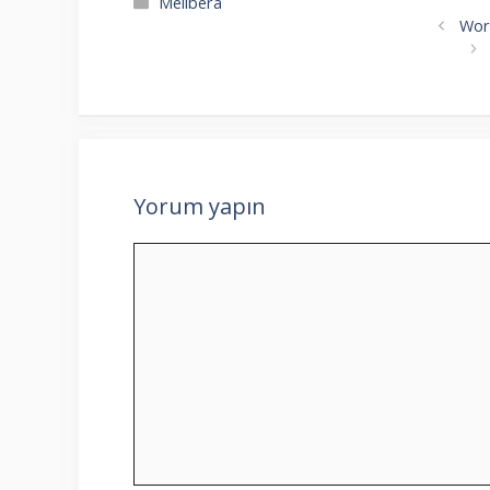
Kategoriler
Melibera
Wor
Yorum yapın
Yorum