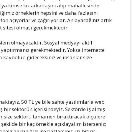
Veya kimse kız arkadaşını alıp mahallesinde
ğimiz örneklerin hepsini ve daha fazlasını
efon açıyorlar ve çağırıyorlar. Anlayacağınız artık
t sitesi olması gerekmektedir.
 işlem olmayacaktır. Sosyal medyayı aktif
yaptırmanız gerekmektedir. Yoksa internette
 kaybolup gideceksiniz ve insanlar size
ktayız. 50 TL ye bile sahte yazılımlarla web
bir sektörün içerisindeyiz. Sektörde iş almış
lar size sektörü tamamen bıraktıracak ölçülere
ekilde bir kaç örnekle açıklayalım isterseniz;
onayı alırsınız ve işe başlarsınız, işi bitirir