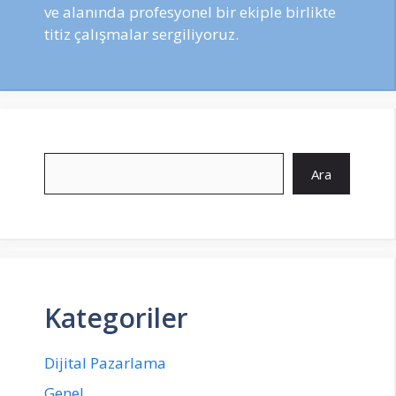
ve alanında profesyonel bir ekiple birlikte
titiz çalışmalar sergiliyoruz.
Ara
Ara
Kategoriler
Dijital Pazarlama
Genel