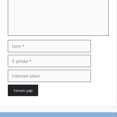
İsim
E-
posta
İnternet
sitesi