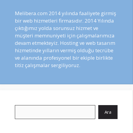
Melibera.com 2014 yılında faaliyete girmiş
bir web hizmetleri firmasıdır. 2014 Yılında
çıktığımız yolda sorunsuz hizmet ve
müşteri memnuniyeti için çalışmalarımıza
devam etmekteyiz. Hosting ve web tasarım
hizmetinde yılların vermiş olduğu tecrübe
ve alanında profesyonel bir ekiple birlikte
titiz çalışmalar sergiliyoruz.
Ara
Ara