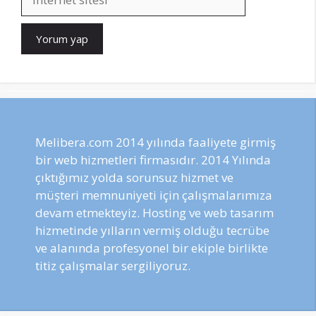
sitesi
Melibera.com 2014 yılında faaliyete girmiş
bir web hizmetleri firmasıdır. 2014 Yılında
çıktığımız yolda sorunsuz hizmet ve
müşteri memnuniyeti için çalışmalarımıza
devam etmekteyiz. Hosting ve web tasarım
hizmetinde yılların vermiş olduğu tecrübe
ve alanında profesyonel bir ekiple birlikte
titiz çalışmalar sergiliyoruz.