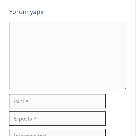
Yorum yapın
Yorum
İsim
E-
posta
İnternet