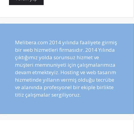
Melibera.com 2014 yılında faaliyete girmiş
bir web hizmetleri firmasıdır. 2014 Yılında
çıktığımız yolda sorunsuz hizmet ve
müşteri memnuniyeti için çalışmalarımıza
devam etmekteyiz. Hosting ve web tasarım
hizmetinde yılların vermiş olduğu tecrübe
ve alanında profesyonel bir ekiple birlikte
titiz çalışmalar sergiliyoruz.