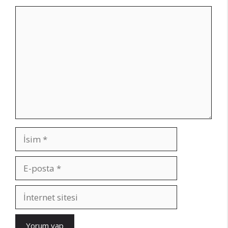
Yorum
İsim
E-
posta
İnternet
sitesi