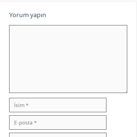
Yorum yapın
Yorum
İsim
E-
posta
İnternet