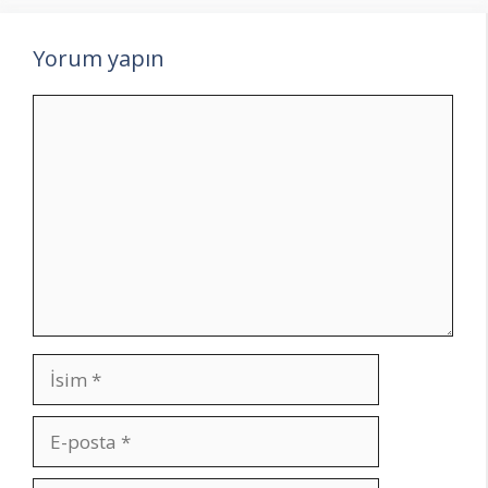
Yorum yapın
Yorum
İsim
E-
posta