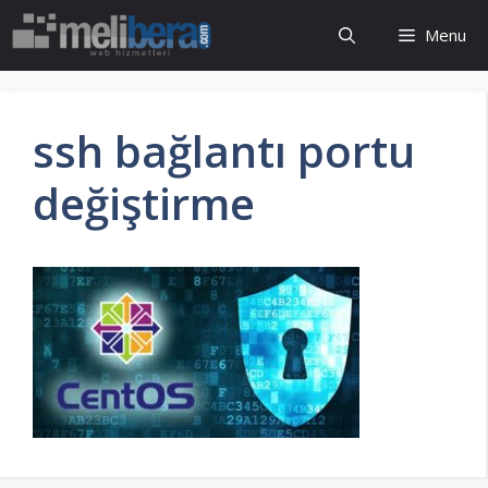
İçeriğe
Menu
atla
ssh bağlantı portu
değiştirme