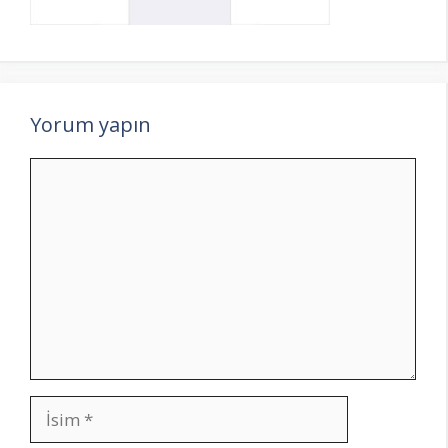
Yorum yapın
Yorum
İsim