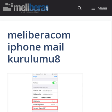
İçeriğe
Menu
atla
meliberacom
iphone mail
kurulumu8