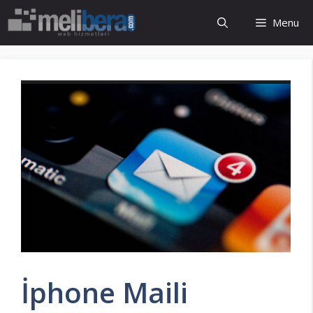
İçeriğe
Menu
atla
İphone Maili