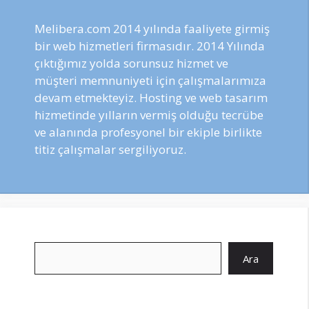
Melibera.com 2014 yılında faaliyete girmiş
bir web hizmetleri firmasıdır. 2014 Yılında
çıktığımız yolda sorunsuz hizmet ve
müşteri memnuniyeti için çalışmalarımıza
devam etmekteyiz. Hosting ve web tasarım
hizmetinde yılların vermiş olduğu tecrübe
ve alanında profesyonel bir ekiple birlikte
titiz çalışmalar sergiliyoruz.
Ara
Ara