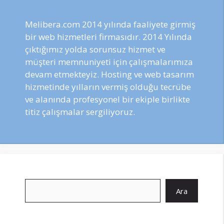
Melibera.com 2014 yılında faaliyete girmiş
bir web hizmetleri firmasıdır. 2014 Yılında
çıktığımız yolda sorunsuz hizmet ve
müşteri memnuniyeti için çalışmalarımıza
devam etmekteyiz. Hosting ve web tasarım
hizmetinde yılların vermiş olduğu tecrübe
ve alanında profesyonel bir ekiple birlikte
titiz çalışmalar sergiliyoruz.
Ara
Ara