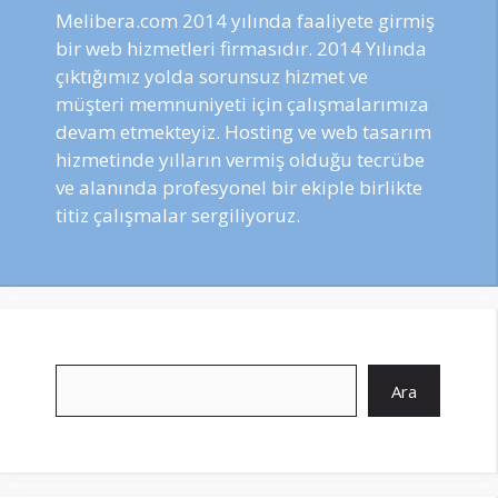
Melibera.com 2014 yılında faaliyete girmiş
bir web hizmetleri firmasıdır. 2014 Yılında
çıktığımız yolda sorunsuz hizmet ve
müşteri memnuniyeti için çalışmalarımıza
devam etmekteyiz. Hosting ve web tasarım
hizmetinde yılların vermiş olduğu tecrübe
ve alanında profesyonel bir ekiple birlikte
titiz çalışmalar sergiliyoruz.
Ara
Ara