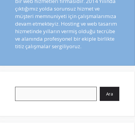
bir web hizmetleri firmasıdır. 2014 Yılında
çıktığımız yolda sorunsuz hizmet ve
müşteri memnuniyeti için çalışmalarımıza
devam etmekteyiz. Hosting ve web tasarım
hizmetinde yılların vermiş olduğu tecrübe
ve alanında profesyonel bir ekiple birlikte
titiz çalışmalar sergiliyoruz.
Ara
Ara