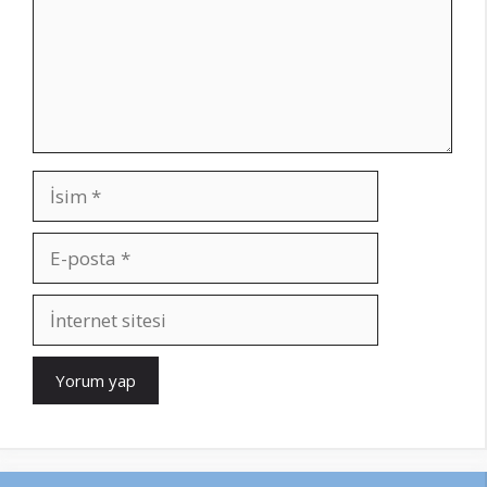
İsim
E-
posta
İnternet
sitesi