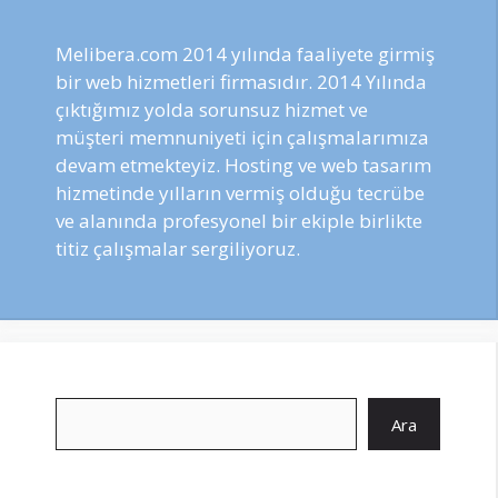
Melibera.com 2014 yılında faaliyete girmiş
bir web hizmetleri firmasıdır. 2014 Yılında
çıktığımız yolda sorunsuz hizmet ve
müşteri memnuniyeti için çalışmalarımıza
devam etmekteyiz. Hosting ve web tasarım
hizmetinde yılların vermiş olduğu tecrübe
ve alanında profesyonel bir ekiple birlikte
titiz çalışmalar sergiliyoruz.
Ara
Ara