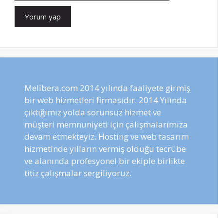
Melibera.com 2014 yılında faaliyete girmiş
bir web hizmetleri firmasıdır. 2014 Yılında
çıktığımız yolda sorunsuz hizmet ve
müşteri memnuniyeti için çalışmalarımıza
devam etmekteyiz. Hosting ve web tasarım
hizmetinde yılların vermiş olduğu tecrübe
ve alanında profesyonel bir ekiple birlikte
titiz çalışmalar sergiliyoruz.