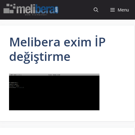
İçeriğe
Menu
atla
Melibera exim İP
değiştirme