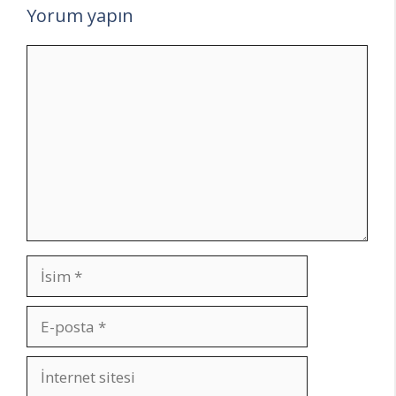
Yorum yapın
Yorum
İsim
E-
posta
İnternet
sitesi