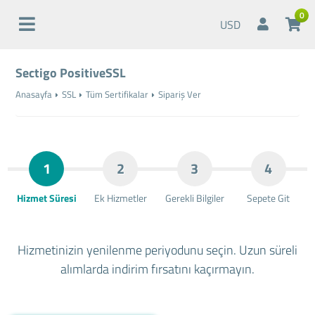
0
USD
Sectigo PositiveSSL
Anasayfa
SSL
Tüm Sertifikalar
Sipariş Ver
1
2
3
4
Hizmet Süresi
Ek Hizmetler
Gerekli Bilgiler
Sepete Git
Hizmetinizin yenilenme periyodunu seçin. Uzun süreli
alımlarda indirim fırsatını kaçırmayın.