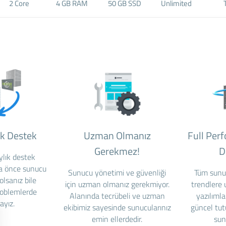
2 Core
4 GB RAM
50 GB SSD
Unlimited
ik Destek
Uzman Olmanız
Full Per
Gerekmez!
D
ylık destek
ha önce sunucu
Sunucu yönetimi ve güvenliği
Tüm sunu
lsanız bile
için uzman olmanız gerekmiyor.
trendlere
roblemlerde
Alanında tecrübeli ve uzman
yazılımla
ayız.
ekibimiz sayesinde sunucularınız
güncel tut
emin ellerdedir.
sun