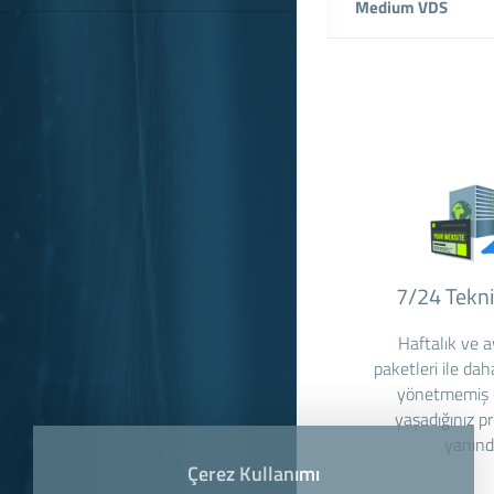
Medium VDS
7/24 Tekn
Haftalık ve a
paketleri ile da
yönetmemiş o
yaşadığınız p
yanınd
Çerez Kullanımı