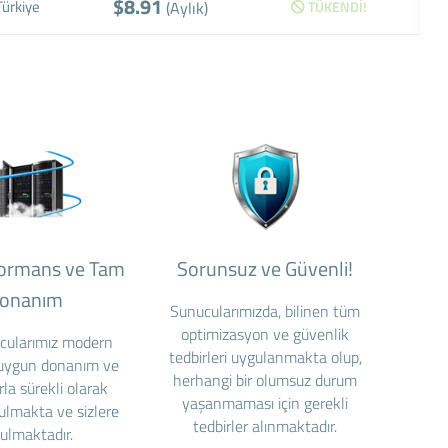
$8.91
Türkiye
(Aylık)
TÜKENDİ!
formans ve Tam
Sorunsuz ve Güvenli!
onanım
Sunucularımızda, bilinen tüm
optimizasyon ve güvenlik
cularımız modern
tedbirleri uygulanmakta olup,
 uygun donanım ve
herhangi bir olumsuz durum
rla sürekli olarak
yaşanmaması için gerekli
ulmakta ve sizlere
tedbirler alınmaktadır.
ulmaktadır.