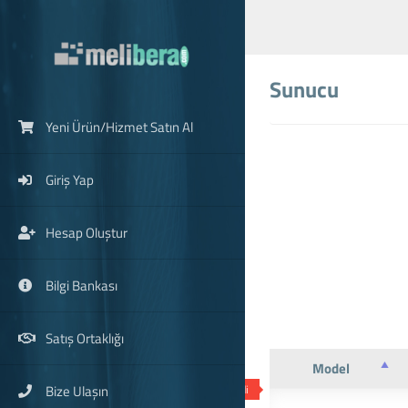
Sunucu
Yeni Ürün/Hizmet Satın Al
Giriş Yap
Hesap Oluştur
Bilgi Bankası
Satış Ortaklığı
Model
Bize Ulaşın
Tükendi