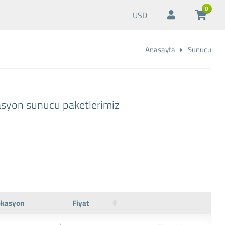
0
USD
Anasayfa
Sunucu
asyon sunucu paketlerimiz
okasyon
Fiyat