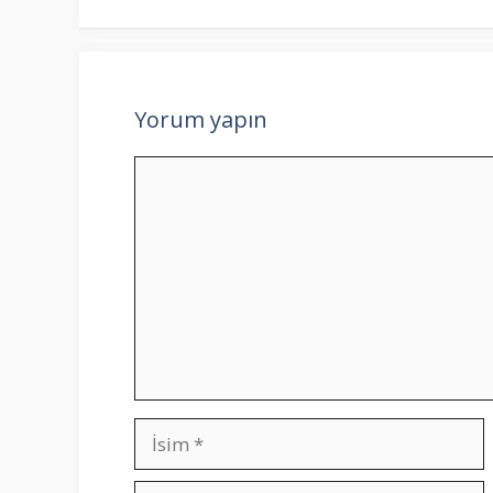
Yorum yapın
Yorum
İsim